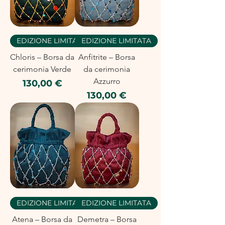
EDIZIONE LIMITATA
EDIZIONE LIMITATA
Chloris – Borsa da
Anfitrite – Borsa
cerimonia Verde
da cerimonia
Azzurro
Prezzo
130,00 €
Prezzo
130,00 €
EDIZIONE LIMITATA
EDIZIONE LIMITATA
Atena – Borsa da
Demetra – Borsa