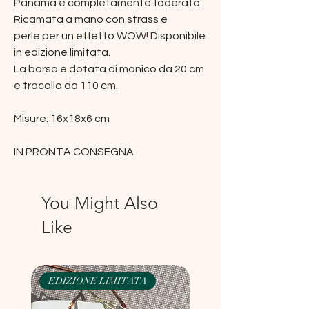
Panama e completamente foderata.
Ricamata a mano con strass e
perle per un effetto WOW! Disponibile
in edizione limitata.
La borsa è dotata di manico da 20 cm
e tracolla da 110 cm.
Misure: 16x18x6 cm
IN PRONTA CONSEGNA
You Might Also
Like
EDIZIONE LIMITATA
EDIZIONE LIMITATA