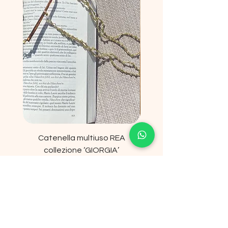
Catenella multiuso REA
collezione ‘GIORGIA’
Prezzo scontato
A partire da
19,00 €